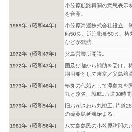
小笠原航路再開の意思表示
を合意｡
1969年（昭和44年）
小笠原海運株式会社設立。資
船50％、近海郵船50％。
などが就航｡
1972年（昭和47年）
父島営業所開設｡
1972年（昭和47年）
国及び都から補助を受け、
期用船として東京／父島航路
1973年（昭和48年）
椿丸の代船として浮島丸を
丸と改名、就航｡片道38時間
1979年（昭和54年）
旧おがさわら丸竣工｡片道2
の硫黄島延航始まる｡
1981年（昭和56年）
八丈島島民の小笠原訪問の