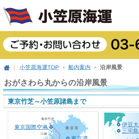
小笠原海運TOP
船内案内
沿岸風景
おがさわら丸からの沿岸風景
東京竹芝～小笠原諸島まで
伊豆大
東京国際空港
三宅島
東京湾