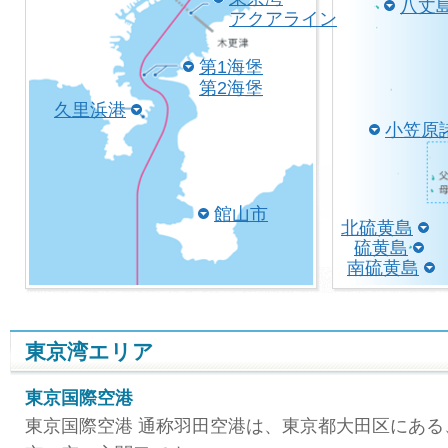
八丈
アクアライン
第1海堡
第2海堡
久里浜港
小笠原
館山市
北硫黄島
硫黄島
南硫黄島
東京湾エリア
東京国際空港
東京国際空港 通称羽田空港は、東京都大田区にあ