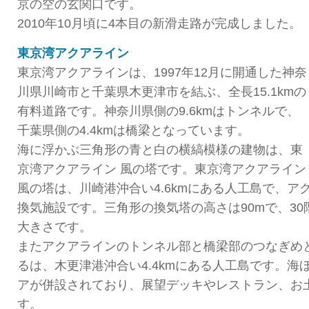
京の空の玄関口です。
2010年10月頃に4本目の新滑走路が完成しました。
東京湾アクアライン
東京湾アクアラインは、1997年12月に開通した神奈
川県川崎市と千葉県木更津市を結ぶ、全長15.1kmの
有料道路です。神奈川県側の9.6kmはトンネルで、
千葉県側の4.4kmは橋梁となっています。
海に浮かぶ三角形の青と白の横縞模様の建物は、東
京湾アクアライン 風の塔です。東京湾アクアライン
風の塔は、川崎港沖合い4.6kmにある人工島で、ア
換気施設です。三角形の換気塔の高さは90mで、3
大きさです。
またアクアラインのトンネル部と橋梁部のつなぎめ
るは、木更津港沖合い4.4kmにある人工島です。海
アが併設されており、展望デッキやレストラン、お
す。