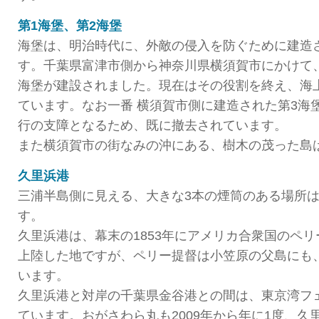
第1海堡、第2海堡
海堡は、明治時代に、外敵の侵入を防ぐために建造
す。千葉県富津市側から神奈川県横須賀市にかけて、
海堡が建設されました。現在はその役割を終え、海
ています。なお一番 横須賀市側に建造された第3海
行の支障となるため、既に撤去されています。
また横須賀市の街なみの沖にある、樹木の茂った島
久里浜港
三浦半島側に見える、大きな3本の煙筒のある場所
す。
久里浜港は、幕末の1853年にアメリカ合衆国のペ
上陸した地ですが、ペリー提督は小笠原の父島にも
います。
久里浜港と対岸の千葉県金谷港との間は、東京湾フ
ています。おがさわら丸も2009年から年に1度、久