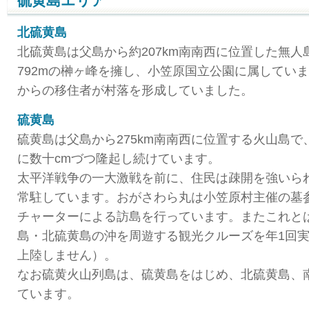
硫黄島エリア
北硫黄島
北硫黄島は父島から約207km南南西に位置した無
792mの榊ヶ峰を擁し、小笠原国立公園に属してい
からの移住者が村落を形成していました。
硫黄島
硫黄島は父島から275km南南西に位置する火山島
に数十cmづつ隆起し続けています。
太平洋戦争の一大激戦を前に、住民は疎開を強いら
常駐しています。おがさわら丸は小笠原村主催の墓
チャーターによる訪島を行っています。またこれと
島・北硫黄島の沖を周遊する観光クルーズを年1回
上陸しません）。
なお硫黄火山列島は、硫黄島をはじめ、北硫黄島、
ています。