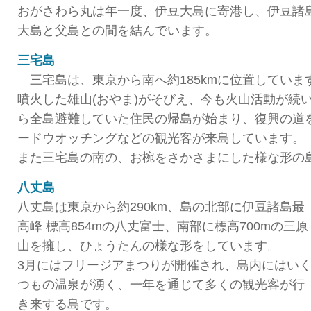
おがさわら丸は年一度、伊豆大島に寄港し、伊豆諸
大島と父島との間を結んでいます。
三宅島
三宅島は、東京から南へ約185kmに位置しています
噴火した雄山(おやま)がそびえ、今も火山活動が続い
ら全島避難していた住民の帰島が始まり、復興の道
ードウオッチングなどの観光客が来島しています。
また三宅島の南の、お椀をさかさまにした様な形の
八丈島
八丈島は東京から約290km、島の北部に伊豆諸島最
高峰 標高854mの八丈富士、南部に標高700mの三原
山を擁し、ひょうたんの様な形をしています。
3月にはフリージアまつりが開催され、島内にはい
つもの温泉が湧く、一年を通じて多くの観光客が行
き来する島です。