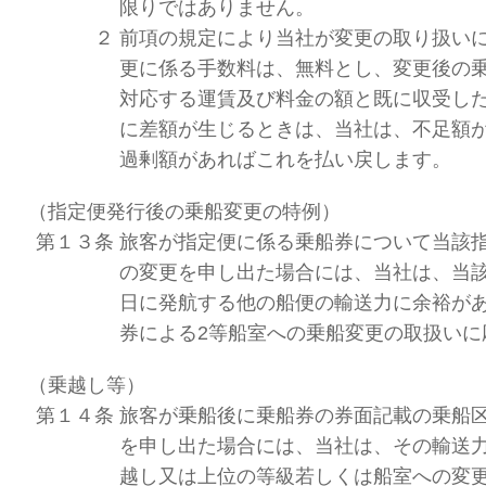
限りではありません。
２
前項の規定により当社が変更の取り扱い
更に係る手数料は、無料とし、変更後の
対応する運賃及び料金の額と既に収受し
に差額が生じるときは、当社は、不足額
過剰額があればこれを払い戻します。
（指定便発行後の乗船変更の特例）
第１３条
旅客が指定便に係る乗船券について当該
の変更を申し出た場合には、当社は、当
日に発航する他の船便の輸送力に余裕が
券による2等船室への乗船変更の取扱いに
（乗越し等）
第１４条
旅客が乗船後に乗船券の券面記載の乗船
を申し出た場合には、当社は、その輸送
越し又は上位の等級若しくは船室への変