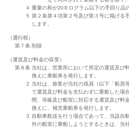
４
重量の和が20キログラム以下の手回り品
５
第２条第４項第２号及び第３号に掲げる
します。
（通行税）
第７条
削除
（運賃及び料金の収受）
第８条
当社は、営業所において所定の運賃及び
換えに乗船券を発行します。
２
当社は、旅客が当社の係員（以下「船員
て運賃及び料金を支払わずに乗船した場
間、等級及び船室に対応する運賃及び料
換えに、補充乗船券を発行します。
３
自動車航送を行う場合であって、当該自
外の船室に乗船しようとするときは、当