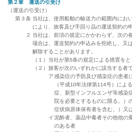
第２章 運送の引受け
（運送の引受け）
第３条
当社は、使用船舶の輸送力の範囲内にお
により、旅客及び手回り品の運送契約の
２
当社は、前項の規定にかかわらず、次の
場合は、運送契約の申込みを拒絶し、又
解除することがあります。
（１）
当社が第5条の規定による措置をと
（２）
旅客が次のいずれかに該当する者
ア
感染症の予防及び感染症の患者
（平成10年法律第114号）によ
症、新型インフルエンザ等感染
院を必要とするものに限る。）
症状病原体保有者を含む。）又
イ
泥酔者、薬品中毒者その他他の
のある者