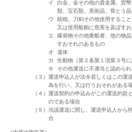
イ
白金、金その他の貴金属、貨幣
類、宝石類、美術品、骨とう品
ウ
銃砲、刀剣その他使用すること
又は使用船舶に危害を及ぼすお
エ
爆発物その他乗船者、他の物品
すおそれのあるもの
オ
遺体
カ
生動物（第２条第１項第３号に
キ
その他運送に不適当と認められ
（３）
運送申込人が法令若しくはこの運
為を行い、又は行うおそれがある
（４）
運送契約の申込みがこの運送約款
のである場合
（５）
当該運送に関し、運送申込人から
合