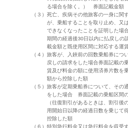
る場合を除く。） 券面記載金額
（３）
死亡、疾病その他旅客の一身に関
が、乗船することを取り止め、又
できなくなったことを証明した場
期間の経過後30日以内に払戻しの
載金額と既使用区間に対応する運
（４）
旅客が、入鋏前の回数乗船券につ
戻しの請求をした場合券面記載の
賃及び料金の額に使用済券片数を
額から控除した額
（５）
旅客が定期乗船券について、その
をした場合 券面記載の乗船区間
（往復割引があるときは、割引後
用開始日以降の経過日数を乗じて
控除した額
（６）
特別急行料金又は急行料金を収受