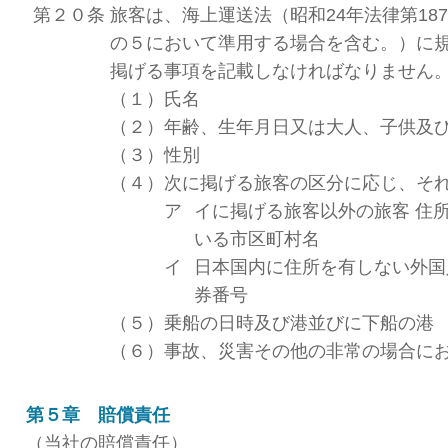
第２０条
旅客は、海上運送法（昭和24年法律第187
の５において準用する場合を含む。）に
掲げる事項を記載しなければなりません
（１）
氏名
（２）
年齢、生年月日又は大人、子供及
（３）
性別
（４）
次に掲げる旅客の区分に応じ、そ
ア
イに掲げる旅客以外の旅客 住
いる市区町村名
イ
日本国内に住所を有しない外国
券番号
（５）
乗船の日時及び港並びに下船の港
（６）
事故、災害その他の非常の場合に
第５章 賠償責任
（当社の賠償責任）