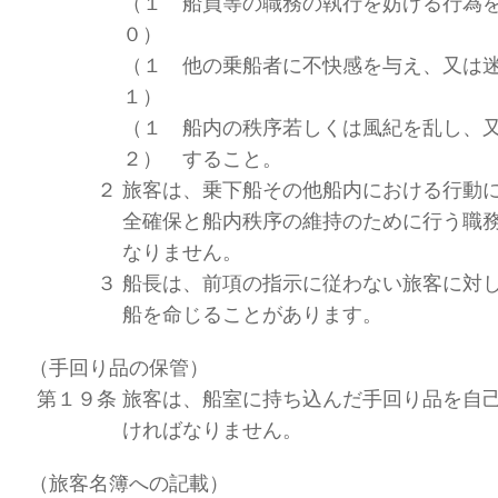
（１
船員等の職務の執行を妨げる行為
０）
（１
他の乗船者に不快感を与え、又は
１）
（１
船内の秩序若しくは風紀を乱し、
２）
すること。
２
旅客は、乗下船その他船内における行動
全確保と船内秩序の維持のために行う職
なりません。
３
船長は、前項の指示に従わない旅客に対
船を命じることがあります。
（手回り品の保管）
第１９条
旅客は、船室に持ち込んだ手回り品を自
ければなりません。
（旅客名簿への記載）