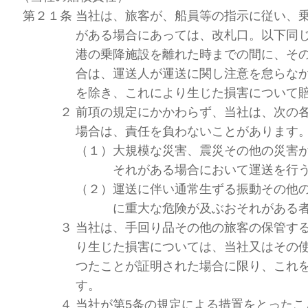
第２１条
当社は、旅客が、船員等の指示に従い、
がある場合にあっては、改札口。以下同
港の乗降施設を離れた時までの間に、そ
合は、運送人が運送に関し注意を怠らな
を除き、これにより生じた損害について
２
前項の規定にかかわらず、当社は、次の
場合は、責任を負わないことがあります
（１）
大規模な災害、震災その他の災害
それがある場合において運送を行
（２）
運送に伴い通常生ずる振動その他
に重大な危険が及ぶおそれがある
３
当社は、手回り品その他の旅客の保管す
り生じた損害については、当社又はその
つたことが証明された場合に限り、これ
す。
４
当社が第5条の規定による措置をとったこ