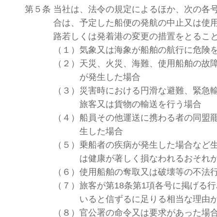
第５条
当社は、法令の規定によるほか、次の各
合は、予定した船便の発航の中止又は使
路若しくは発着港の変更の措置をとるこ
（１）
気象又は海象が船舶の航行に危険
（２）
天災、火災、海難、使用船舶の故
が発生した場合
（３）
災害時における円滑な避難、緊急
旅客又は貨物の輸送を行う場合
（４）
船員その他運送に携わる者の同盟
生した場合
（５）
乗船者の疾病が発生した場合など
は健康が著しく損なわれるおそれ
（６）
使用船舶の奪取又は破壊等の不法
（７）
旅客が第18条第1項各号に掲げる
いると信ずるに足りる相当な理由
（８）
官公署の命令又は要求があった場