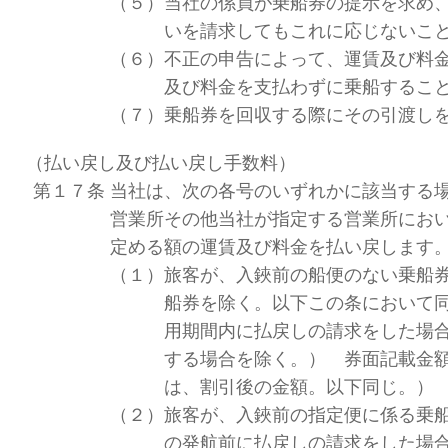
（５）
当社の係員が乗船券の提示を求め
いを請求してもこれに応じないこ
（６）
不正の申告によって、運賃及び料
及び料金を支払わずに乗船するこ
（７）
乗船券を回収する際にその引渡し
（払い戻し及び払い戻し手数料）
第１７条
当社は、次の各号のいずれかに該当する
営業所その他当社が指定する営業所にお
定める額の運賃及び料金を払い戻します
（１）
旅客が、入鋏前の船便のない乗船
船券を除く。以下この条において
用期間内に払戻しの請求をした場合
する場合を除く。） 券面記載金
は、割引後の金額。以下同じ。）
（２）
旅客が、入鋏前の指定便に係る乗
の発航前に払戻しの請求をした場合