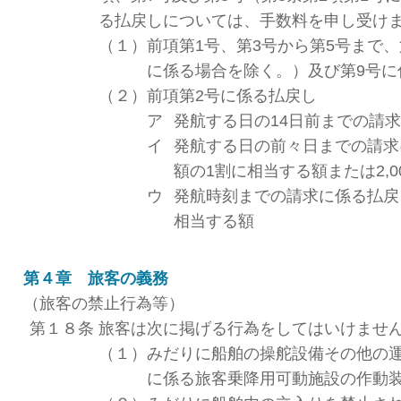
る払戻しについては、手数料を申し受け
（１）
前項第1号、第3号から第5号まで、
に係る場合を除く。）及び第9号に係
（２）
前項第2号に係る払戻し
ア
発航する日の14日前までの請求に
イ
発航する日の前々日までの請求
額の1割に相当する額または2,
ウ
発航時刻までの請求に係る払戻
相当する額
第４章 旅客の義務
（旅客の禁止行為等）
第１８条
旅客は次に掲げる行為をしてはいけませ
（１）
みだりに船舶の操舵設備その他の
に係る旅客乗降用可動施設の作動