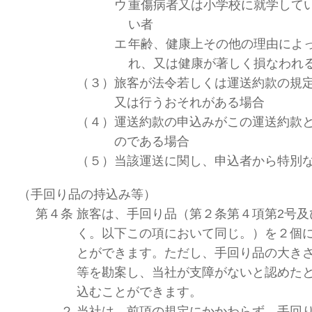
ウ
重傷病者又は小学校に就学して
い者
エ
年齢、健康上その他の理由によ
れ、又は健康が著しく損なわれ
（３）
旅客が法令若しくは運送約款の規
又は行うおそれがある場合
（４）
運送約款の申込みがこの運送約款
のである場合
（５）
当該運送に関し、申込者から特別
（手回り品の持込み等）
第４条
旅客は、手回り品（第２条第４項第2号及
く。以下この項において同じ。）を２個
とができます。ただし、手回り品の大き
等を勘案し、当社が支障がないと認めた
込むことができます。
２
当社は、前項の規定にかかわらず、手回