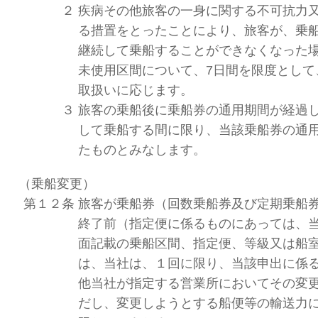
２
疾病その他旅客の一身に関する不可抗力又
る措置をとったことにより、旅客が、乗
継続して乗船することができなくなった
未使用区間について、7日間を限度として
取扱いに応じます。
３
旅客の乗船後に乗船券の通用期間が経過
して乗船する間に限り、当該乗船券の通
たものとみなします。
（乗船変更）
第１２条
旅客が乗船券（回数乗船券及び定期乗船
終了前（指定便に係るものにあっては、
面記載の乗船区間、指定便、等級又は船
は、当社は、１回に限り、当該申出に係
他当社が指定する営業所においてその変
だし、変更しようとする船便等の輸送力