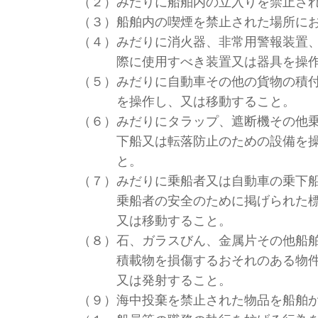
（２）
みだりに船舶内の立入りを禁止さ
（３）
船舶内の喫煙を禁止された場所に
（４）
みだりに消火器、非常用警報装置
際に使用すべき装置又は器具を操
（５）
みだりに自動車その他の貨物の積
を操作し、又は移動すること。
（６）
みだりにタラップ、遮断機その他
下船又は転落防止のための設備を
と。
（７）
みだりに乗船者又は自動車の乗下
乗船者の安全のために掲げられた
又は移動すること。
（８）
石、ガラスびん、金属片その他船
積載物を損傷するおそれのある物
又は発射すること。
（９）
海中投棄を禁止された物品を船舶