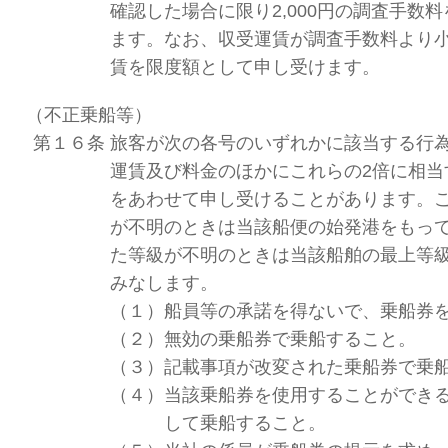
確認した場合に限り2,000円の調査手数
ます。なお、収受運賃が調査手数料より
賃を限度額として申し受けます。
（不正乗船等）
第１６条
旅客が次の各号のいずれかに該当する行
運賃及び料金のほかにこれらの2倍に相当
をあわせて申し受けることがあります。
が不明のときは当該船便の始発港をもっ
た等級が不明のときは当該船舶の最上等
みなします。
（１）
船員等の承諾を得ないで、乗船券
（２）
無効の乗船券で乗船すること。
（３）
記載事項が改変された乗船券で乗
（４）
当該乗船券を使用することができ
して乗船すること。