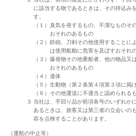
に該当する物であるときは、その持込み
す。
（１）
臭気を発するもの、不潔なものそ
おそれのあるもの
（２）
鉄砲、刀剣その他使用することに
は使用船舶に危害を及ぼすおそれ
（３）
爆発物その他乗船者、他の物品又
おそれのあるもの
（４）
遺体
（５）
生動物（第２条第４項第３項に掲
（６）
その他運送に不適当と認められる
３
当社は、手回り品が前項各号のいずれか
あるときは、旅客又は第三者の立会いの
容を点検することがあります。
（運航の中止等）