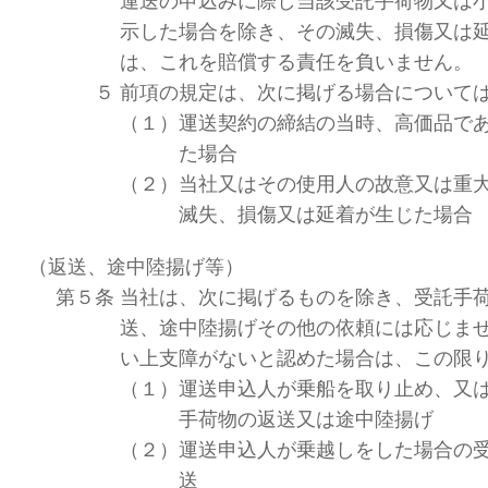
運送の申込みに際し当該受託手荷物又は
示した場合を除き、その滅失、損傷又は
は、これを賠償する責任を負いません。
５
前項の規定は、次に掲げる場合について
（１）
運送契約の締結の当時、高価品で
た場合
（２）
当社又はその使用人の故意又は重
滅失、損傷又は延着が生じた場合
（返送、途中陸揚げ等）
第５条
当社は、次に掲げるものを除き、受託手
送、途中陸揚げその他の依頼には応じま
い上支障がないと認めた場合は、この限
（１）
運送申込人が乗船を取り止め、又
手荷物の返送又は途中陸揚げ
（２）
運送申込人が乗越しをした場合の
送