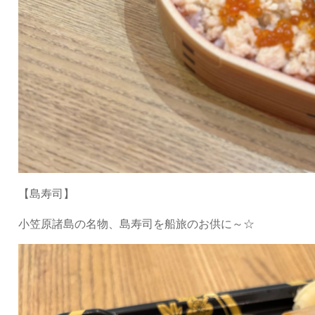
【島寿司】
小笠原諸島の名物、島寿司を船旅のお供に～☆