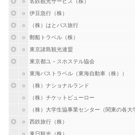
◎
○
名鉄観光サービス（株）
◎
○
伊豆急行（株）
◎
○
（株）はとバス旅行
◎
○
郵船トラベル（株）
◎
○
東京諸島観光連盟
◎
東京都ユ－スホステル協会
○
東海バストラベル（東海自動車（株））
◎
○
（株）ナショナルランド
○
（株）チケットビューロー
○
（株）大学生協事業センター（関東の各大
◎
○
西鉄旅行（株）
○
東日観光（株）