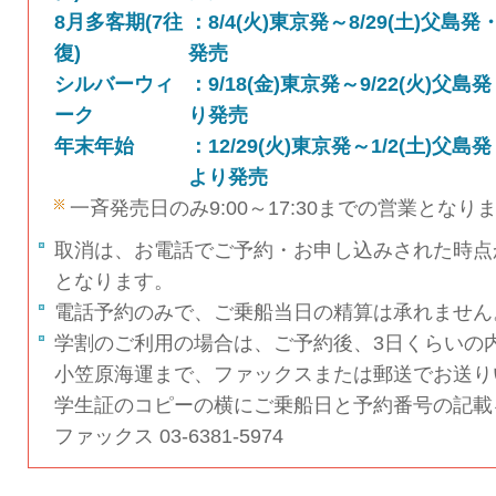
8月多客期(7往
：8/4(火)東京発～8/29(土)父島発・
復)
発売
シルバーウィ
：9/18(金)東京発～9/22(火)父島発
ーク
り発売
年末年始
：12/29(火)東京発～1/2(土)父島発・
より発売
一斉発売日のみ9:00～17:30までの営業となり
取消は、お電話でご予約・お申し込みされた時点
となります。
電話予約のみで、ご乗船当日の精算は承れません
学割のご利用の場合は、ご予約後、3日くらいの
小笠原海運まで、ファックスまたは郵送でお送り
学生証のコピーの横にご乗船日と予約番号の記載
ファックス 03-6381-5974