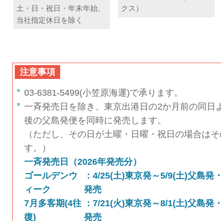
土・日・祝日・年末年始、
クス）
当社指定休日を除く
注意事項
03-6381-5499(小笠原海運)で承ります。
一斉発売日を除き、東京出港日の2か月前の同日
後の父島発便を同時に発売します。
（ただし、その日が土曜・日曜・祝日の場合はそ
す。）
一斉発売日（2026年発売分）
ゴールデンウ
：4/25(土)東京発～5/9(土)父島発・
ィーク
発売
7月多客期(4往
：7/21(火)東京発～8/1(土)父島発・
復)
発売