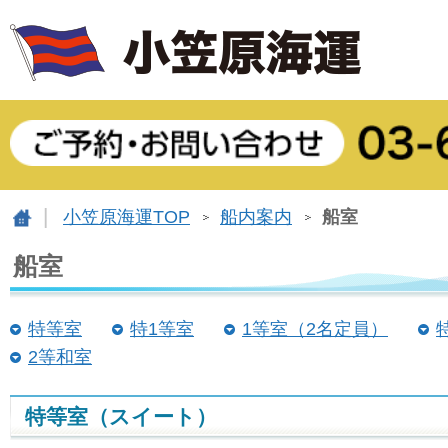
小笠原海運TOP
船内案内
船室
船室
特等室
特1等室
1等室（2名定員）
2等和室
特等室（スイート）