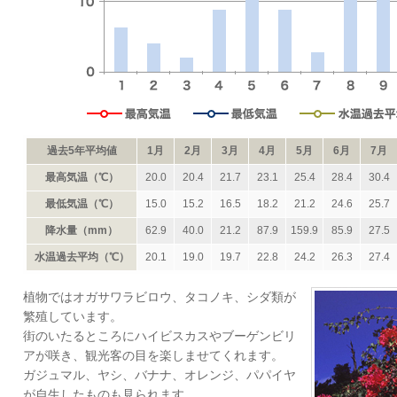
過去5年平均値
1月
2月
3月
4月
5月
6月
7月
最高気温（℃）
20.0
20.4
21.7
23.1
25.4
28.4
30.4
最低気温（℃）
15.0
15.2
16.5
18.2
21.2
24.6
25.7
降水量（mm）
62.9
40.0
21.2
87.9
159.9
85.9
27.5
水温過去平均（℃）
20.1
19.0
19.7
22.8
24.2
26.3
27.4
植物ではオガサワラビロウ、タコノキ、シダ類が
繁殖しています。
街のいたるところにハイビスカスやブーゲンビリ
アが咲き、観光客の目を楽しませてくれます。
ガジュマル、ヤシ、バナナ、オレンジ、パパイヤ
が自生したものも見られます。