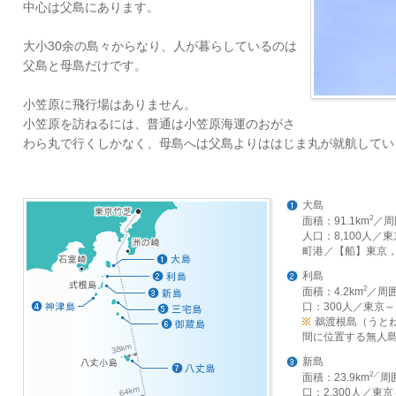
中心は父島にあります。
大小30余の島々からなり、人が暮らしているのは
父島と母島だけです。
小笠原に飛行場はありません。
小笠原を訪ねるには、普通は小笠原海運のおがさ
わら丸で行くしかなく、母島へは父島よりははじま丸が就航してい
大島
2
面積：91.1km
／周
人口：8,100人／
町港／【船】東京
利島
2
面積：4.2km
／
周囲
口：300人
／
東京～1
鵜渡根島（うとね
間に位置する無人
新島
2
／
面積：23.9km
周
口：2,300人
／
東京