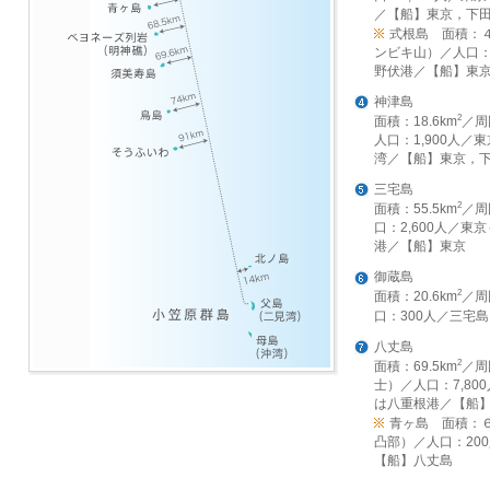
／
【船】東京，下
式根島 面積：４
ンビキ山）
／人口：
野伏港／【船】東
神津島
2
面積：18.6km
／周
人口：1,900人／
湾／【船】東京，
三宅島
2
面積：55.5km
／周
口：2,600人／東
港／【船】東京
御蔵島
2
面積：20.6km
／周
口：300人／三宅
八丈島
2
面積：69.5km
／周
士）／人口：7,80
は八重根港／【船
青ヶ島 面積：６
凸部）
／人口：20
【船】八丈島