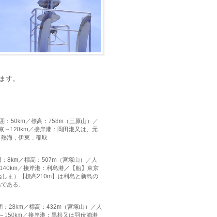
ます。
囲：50km／標高：758m（三原山）／
東京～120km／接岸港：岡田港又は、元
，熱海，伊東，稲取
：8km
／
標高：507m（宮塚山）
／
人
40km
／
接岸港：利島港
／
【船】東京
しま）【標高210m】は利島と新島の
島である。
囲：28km
／
標高：432m（宮塚山）
／
人
～150km
／
接岸港：黒根又は羽伏浦港