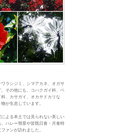
サワラシジミ、シマアカネ、オガサ
ど。その他にも、コハクガイ科、ベ
イ科、カサガイ、オカヤドカリな
き物が生息しています。
度による本土では見られない美しい
れ、ハレー彗星や皆既日食・月食時
文ファンが訪れました。