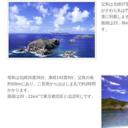
父島は北緯27
がさわら丸は
港に到着しま
面積は23．8k
す。
母島は北緯26度38分、東経142度9分、父島の南
約50kmにあり、二見港からははじま丸で約2時間
かかります。
2
面積は20．21km
で東京都北区とほぼ同じです。