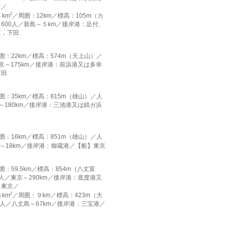
田／
2
km
／周囲：12km／標高：105m（カ
600人／新島～５km／接岸港：足付、
京，下田
囲：22km／標高：574m（天上山）／
東京～175km／接岸港：前浜港又は多幸
下田
囲：35km／標高：815m（雄山）／人
京～180km／接岸港：三池港又は錆ガ浜
囲：16km／標高：851m（雄山）／人
島～18km／接岸港：御蔵港／【船】東京
囲：59.5km／標高：854m（八丈富
0人／東京～290km／接岸港：底度港又
】東京／
2
km
／周囲：９km／標高：423m（大
0人／八丈島～67km／接岸港：三宝港／