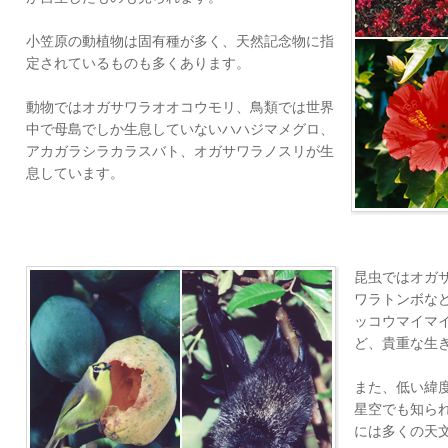
小笠原の動植物は固有種が多く、天然記念物に指
定されているものも多くあります。
動物ではオガサワラオオコウモリ、鳥類では世界
中で母島でしか生息していないハハジマメグロ、
アカガラシラカラスバト、オガサワラノスリが生
息しています。
昆虫ではオガ
ワラトンボな
ッコウマイマ
ど、貴重な生
また、低い緯
星空でも知ら
には多くの天