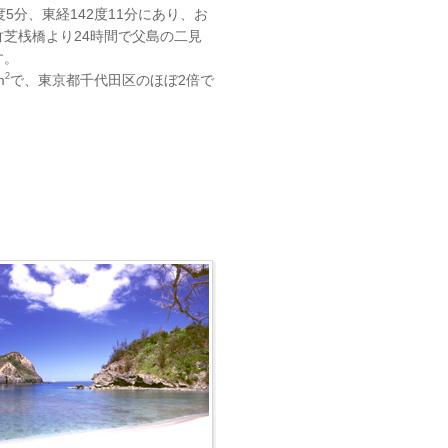
度5分、東経142度11分にあり、お
竹芝桟橋より24時間で父島の二見
す。
2
m
で、東京都千代田区のほぼ2倍で